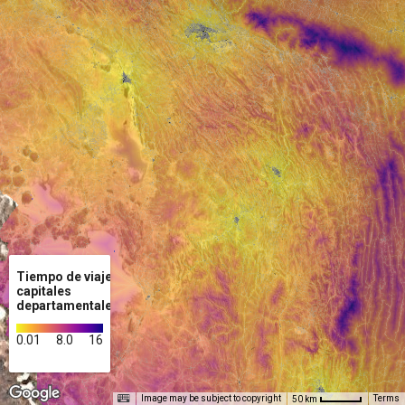
Tiempo de viaje
capitales
departamentales
0.01
8.0
16
Image may be subject to copyright
Terms
50 km